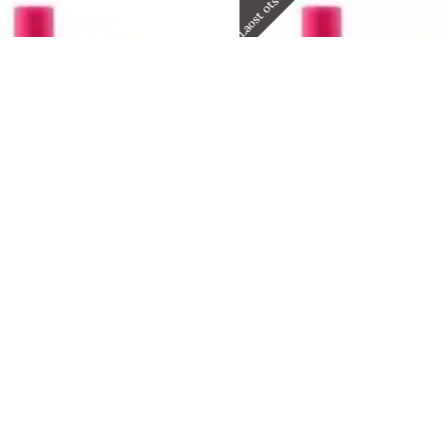
Laost otsas
phyr rubber geel 14ml
Timid pink Rubber g
14ml
13,00
€
13,00
€