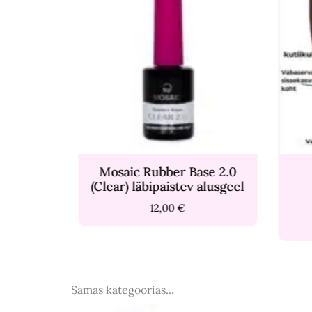
Rubber Base 2.0
Küünetehnikute
äbipaistev alusgeel
baasteadmised ja
tööpõhimõtted
12,00
€
249,00
€
Samas kategoorias...