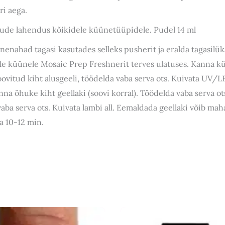
i aega.
ude lahendus kõikidele küünetüüpidele. Pudel 14 ml
enahad tagasi kasutades selleks pusherit ja eralda tagasil
le küünele Mosaic Prep Freshnerit terves ulatuses. Kanna k
ovitud kiht alusgeeli, töödelda vaba serva ots. Kuivata UV/L
nna õhuke kiht geellaki (soovi korral). Töödelda vaba serva ots
aba serva ots. Kuivata lambi all. Eemaldada geellaki võib mah
a 10-12 min.