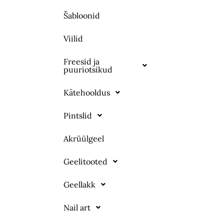
Šabloonid
Viilid
Freesid ja
puuriotsikud
Kätehooldus
Pintslid
Akrüülgeel
Geelitooted
Geellakk
Nail art