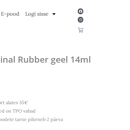
Facebook
Instagram
E-pood
Logi sisse
Cart
inal Rubber geel 14ml
rt alates 35€
ted on TPO vabad
toodete tarne pikeneb 2 päeva