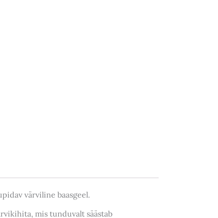
upidav värviline baasgeel.
rvikihita, mis tunduvalt säästab