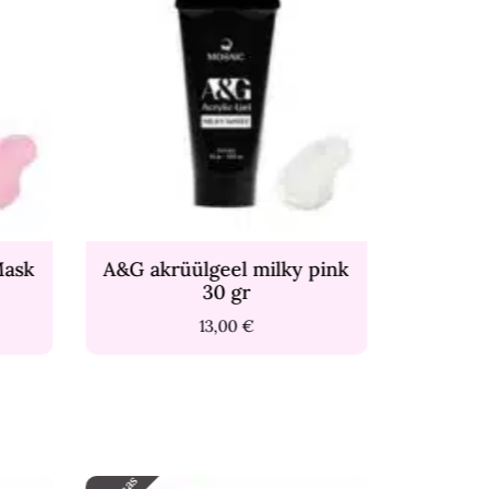
el milky pink
A&G akrüülgeel Cover
 gr
pink 30 gr
00
€
13,00
€