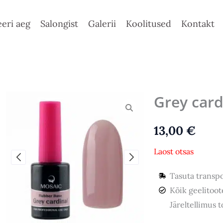
eri aeg
Salongist
Galerii
Koolitused
Kontakt
Grey card
13,00
€
Laost otsas
Tasuta transpo
Kõik geelitoo
Järeltellimus 