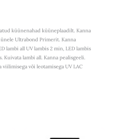
ükatud küünenahad küüneplaadilt. Kanna
üünele Ultrabond Primerit. Kanna
ED lambi all UV lambis 2 min, LED lambis
. Kuivata lambi all. Kanna pealisgeeli.
a viilimisega või leotamisega UV LAC
Laost otsas