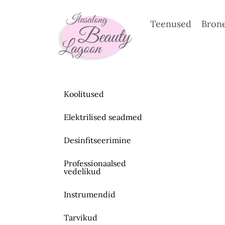
Skip
to
Teenused
Brone
content
Koolitused
Elektrilised seadmed
Desinfitseerimine
Professionaalsed
vedelikud
Instrumendid
Tarvikud