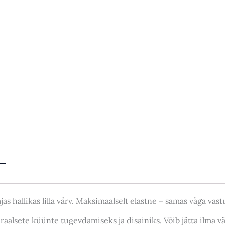
as hallikas lilla värv. Maksimaalselt elastne – samas väga vast
raalsete küünte tugevdamiseks ja disainiks. Võib jätta ilma vä