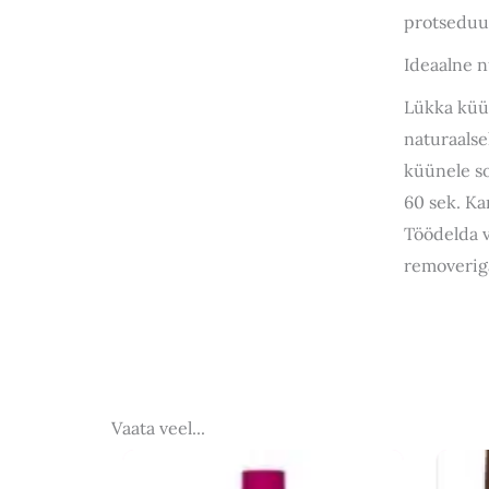
protseduur
Ideaalne n
Lükka küün
naturaalse
küünele so
60 sek. Ka
Töödelda v
removerig
Vaata veel...