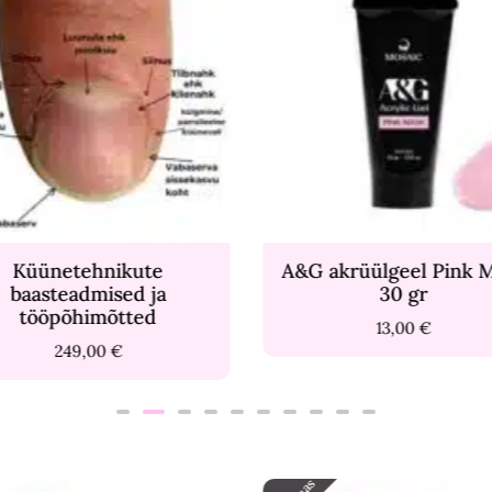
A&G akrüülgeel Pink Mask
A&G akrüülge
30 gr
30
13,00
€
13,