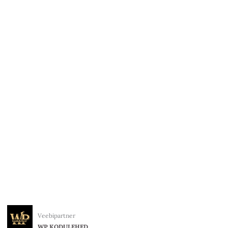
Veebipartner
WP KODULEHED