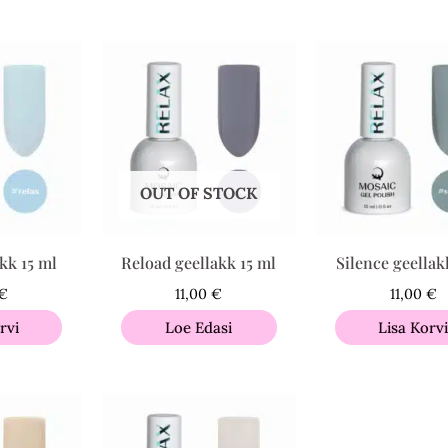
OUT OF STOCK
kk 15 ml
Reload geellakk 15 ml
Silence geellak
€
11,00
€
11,00
€
rvi
Loe Edasi
Lisa Korv