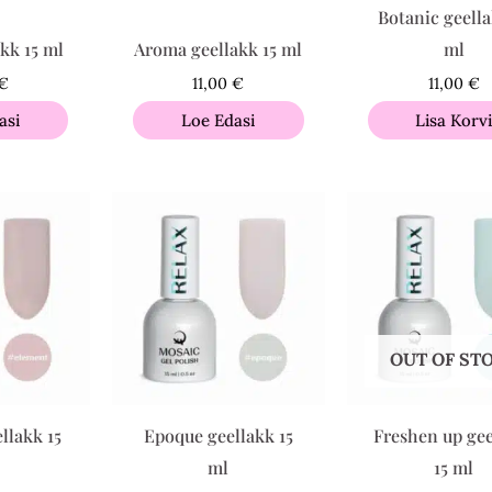
Botanic geella
kk 15 ml
Aroma geellakk 15 ml
ml
€
11,00
€
11,00
€
asi
Loe Edasi
Lisa Korv
OUT OF ST
llakk 15
Epoque geellakk 15
Freshen up gee
ml
15 ml