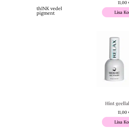
11,00
thINK vedel
Lisa Ko
pigment
Hint geella
11,00
Lisa Ko