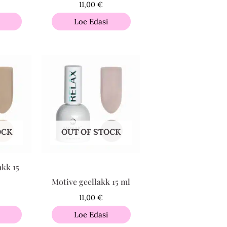
11,00
€
Loe Edasi
OCK
OUT OF STOCK
akk 15
Motive geellakk 15 ml
11,00
€
Loe Edasi