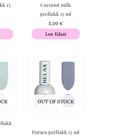
kk 15
Coconut milk
geellakk 15 ml
11,00
€
i
Loe Edasi
OCK
OUT OF STOCK
llakk
Futura geellakk 15 ml