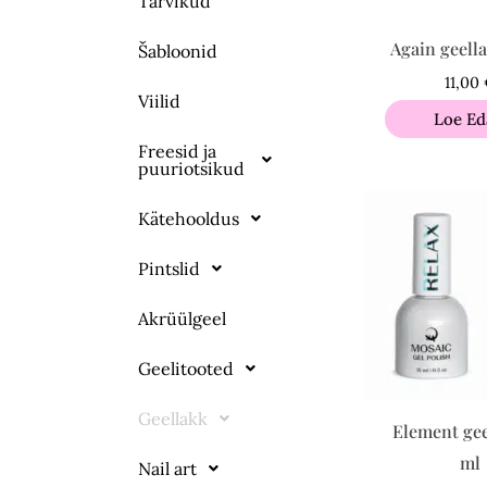
Tarvikud
Again geella
Šabloonid
11,00
Viilid
Loe Ed
Freesid ja
puuriotsikud
Kätehooldus
Pintslid
Akrüülgeel
Geelitooted
Geellakk
Element gee
ml
Nail art