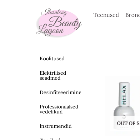
Skip
to
Teenused
Brone
content
Koolitused
Elektrilised
seadmed
Desinfitseerimine
Professionaalsed
vedelikud
OUT OF 
Instrumendid