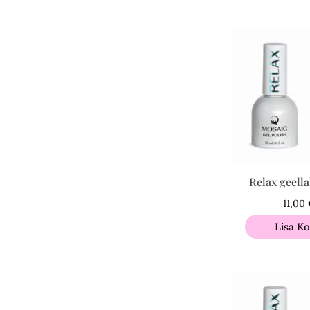
Relax geella
11,00
Lisa Ko