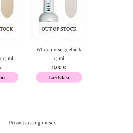
STOCK
OUT OF STOCK
White noise geellakk
k 15 ml
15 ml
€
11,00
€
asi
Loe Edasi
Privaatsustingimused