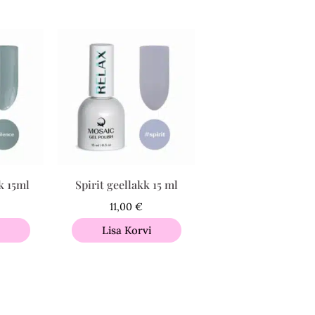
k 15ml
Spirit geellakk 15 ml
11,00
€
i
Lisa Korvi