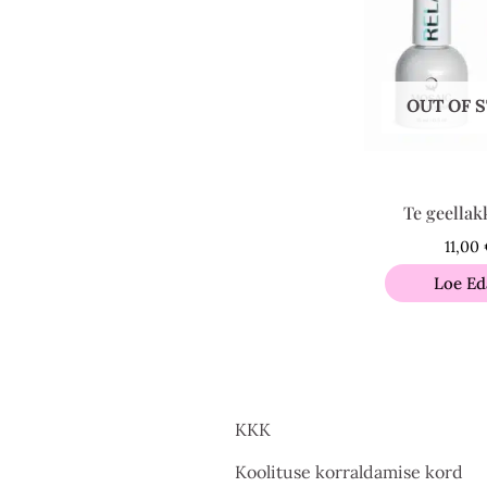
OUT OF 
Te geellak
11,00
Loe Ed
KKK
Koolituse korraldamise kord