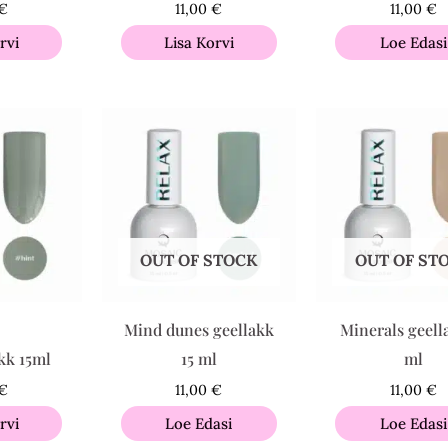
€
11,00
€
11,00
€
rvi
Lisa Korvi
Loe Edasi
OUT OF STOCK
OUT OF ST
Mind dunes geellakk
Minerals geell
kk 15ml
15 ml
ml
€
11,00
€
11,00
€
rvi
Loe Edasi
Loe Edasi