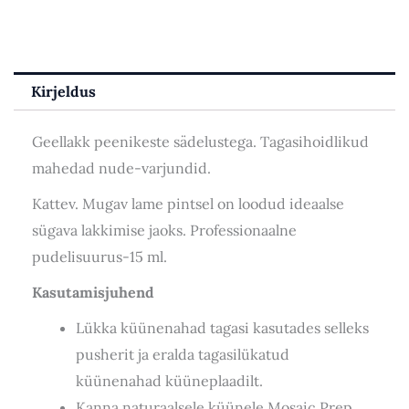
Kirjeldus
Geellakk peenikeste sädelustega. Tagasihoidlikud
mahedad nude-varjundid.
Kattev. Mugav lame pintsel on loodud ideaalse
sügava lakkimise jaoks. Professionaalne
pudelisuurus-15 ml.
Kasutamisjuhend
Lükka küünenahad tagasi kasutades selleks
pusherit ja eralda tagasilükatud
küünenahad küüneplaadilt.
Kanna naturaalsele küünele Mosaic Prep