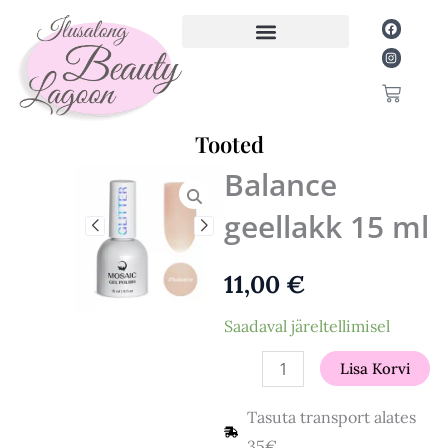
Skip
Facebook
Instagram
to
content
Cart
Tooted
Main
Balance
Menu
geellakk 15 ml
11,00
€
Balance
Saadaval järeltellimisel
geellakk
Lisa Korvi
15
ml
Tasuta transport alates
kogus
35€