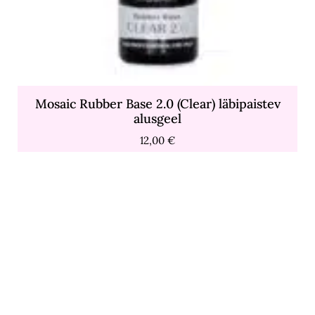
Mosaic Rubber Base 2.0 (Clear) läbipaistev
alusgeel
12,00
€
Balance
Saadaval järeltellimisel
geellakk
Samas kategoorias...
Lisa Korvi
Laost otsas
15
ml
kogus